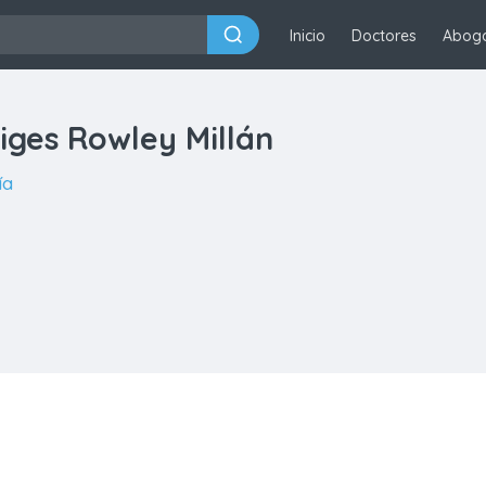
Inicio
Doctores
Abog
iges Rowley Millán
ía