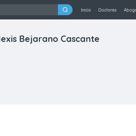
Inicio
Doctores
Abog
lexis Bejarano Cascante