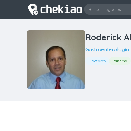
Roderick A
Gastroenterología
Doctores
Panamá