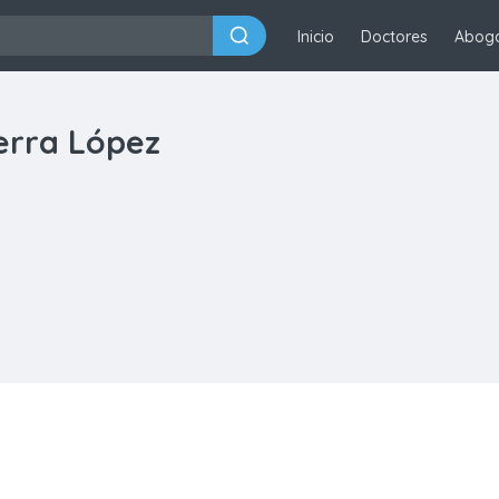
Inicio
Doctores
Abog
erra López