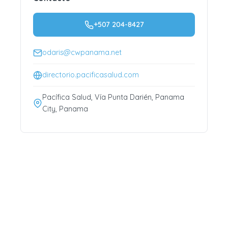
+507 204-8427
odaris@cwpanama.net
directorio.pacificasalud.com
Pacífica Salud, Vía Punta Darién, Panama
City, Panama