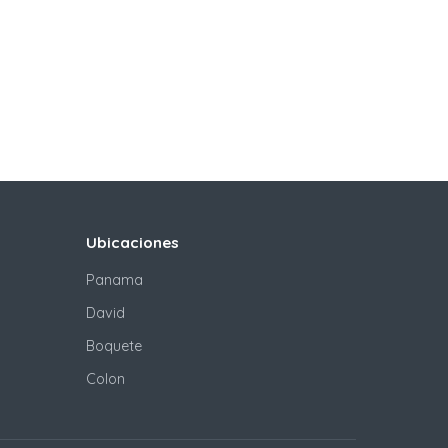
Ubicaciones
Panama
David
Boquete
Colon