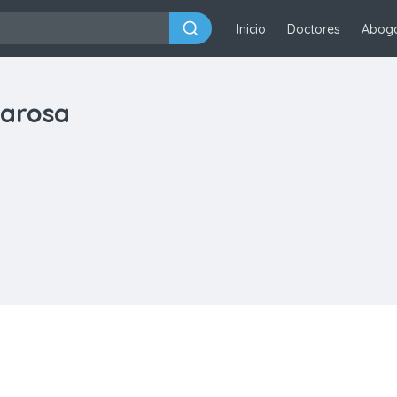
Inicio
Doctores
Abog
jarosa