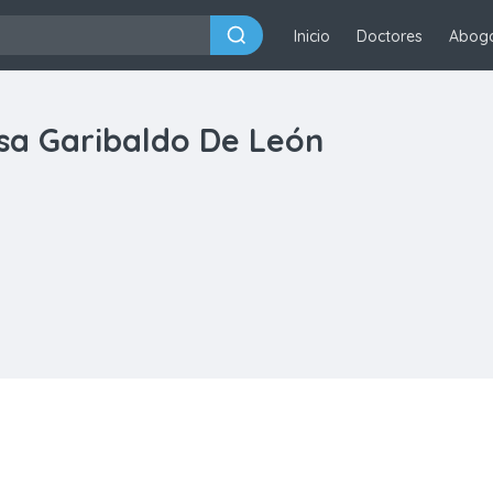
Inicio
Doctores
Abog
esa Garibaldo De León