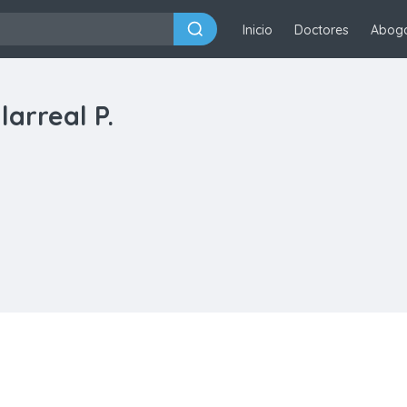
Inicio
Doctores
Abog
larreal P.