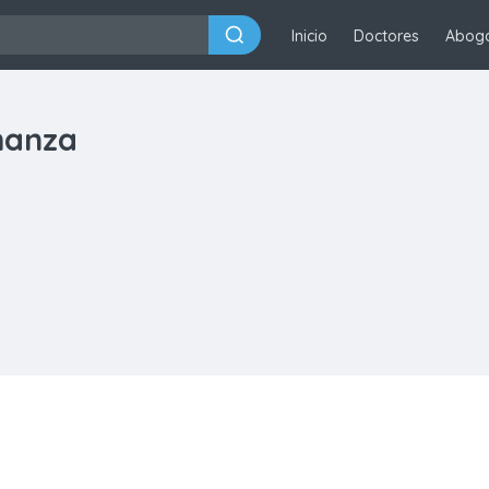
Inicio
Doctores
Abog
manza